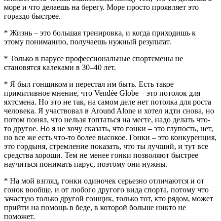
море и что делаешь на берегу. Море просто проявляет это
гораздо быстрее.
* Жизнь – это большая тренировка, и когда приходишь к
этому пониманию, получаешь нужный результат.
* Только в парусе профессиональные спортсмены не
становятся калеками в 30–40 лет.
* Я был гонщиком и перестал им быть. Есть такое
примитивное мнение, что Vendée Globe – это потолок для
яхтсмена. Но это не так, на самом деле нет потолка для роста
человека. Я участвовал в Around Alone и хотел идти снова, но
потом понял, что нельзя топтаться на месте, надо делать что-
то другое. Но я не хочу сказать, что гонки – это глупость, нет,
но все же есть что-то более высокое. Гонки – это конкуренция,
это гордыня, стремление показать, что ты лучший, и тут все
средства хороши. Тем не менее гонки позволяют быстрее
научиться понимать парус, поэтому они нужны.
* На мой взгляд, гонки одиночек серьезно отличаются и от
гонок вообще, и от любого другого вида спорта, потому что
зачастую только другой гонщик, только тот, кто рядом, может
прийти на помощь в беде, в которой больше никто не
поможет.