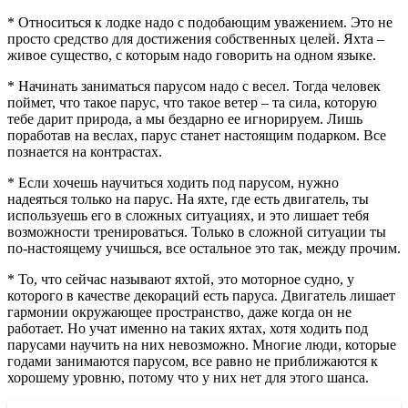
* Относиться к лодке надо с подобающим уважением. Это не
просто средство для достижения собственных целей. Яхта –
живое существо, с которым надо говорить на одном языке.
* Начинать заниматься парусом надо с весел. Тогда человек
поймет, что такое парус, что такое ветер – та сила, которую
тебе дарит природа, а мы бездарно ее игнорируем. Лишь
поработав на веслах, парус станет настоящим подарком. Все
познается на контрастах.
* Если хочешь научиться ходить под парусом, нужно
надеяться только на парус. На яхте, где есть двигатель, ты
используешь его в сложных ситуациях, и это лишает тебя
возможности тренироваться. Только в сложной ситуации ты
по-настоящему учишься, все остальное это так, между прочим.
* То, что сейчас называют яхтой, это моторное судно, у
которого в качестве декораций есть паруса. Двигатель лишает
гармонии окружающее пространство, даже когда он не
работает. Но учат именно на таких яхтах, хотя ходить под
парусами научить на них невозможно. Многие люди, которые
годами занимаются парусом, все равно не приближаются к
хорошему уровню, потому что у них нет для этого шанса.