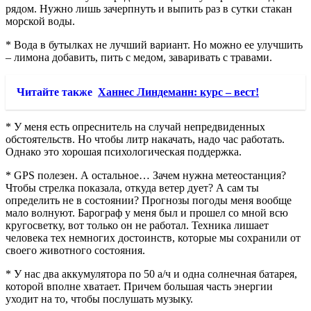
рядом. Нужно лишь зачерпнуть и выпить раз в сутки стакан
морской воды.
* Вода в бутылках не лучший вариант. Но можно ее улучшить
– лимона добавить, пить с медом, заваривать с травами.
Читайте также
Ханнес Линдеманн: курс – вест!
* У меня есть опреснитель на случай непредвиденных
обстоятельств. Но чтобы литр накачать, надо час работать.
Однако это хорошая психологическая поддержка.
* GPS полезен. А остальное… Зачем нужна метеостанция?
Чтобы стрелка показала, откуда ветер дует? А сам ты
определить не в состоянии? Прогнозы погоды меня вообще
мало волнуют. Барограф у меня был и прошел со мной всю
кругосветку, вот только он не работал. Техника лишает
человека тех немногих достоинств, которые мы сохранили от
своего животного состояния.
* У нас два аккумулятора по 50 а/ч и одна солнечная батарея,
которой вполне хватает. Причем большая часть энергии
уходит на то, чтобы послушать музыку.