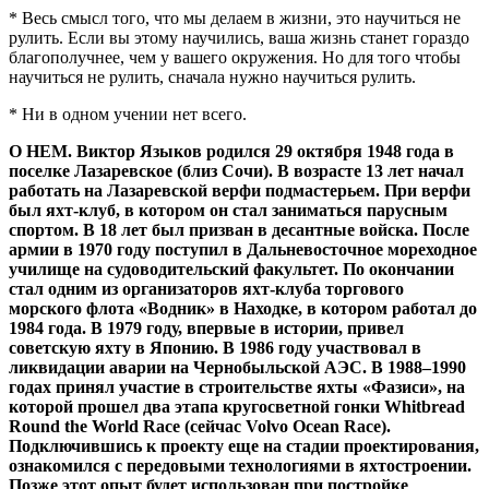
* Весь смысл того, что мы делаем в жизни, это научиться не
рулить. Если вы этому научились, ваша жизнь станет гораздо
благополучнее, чем у вашего окружения. Но для того чтобы
научиться не рулить, сначала нужно научиться рулить.
* Ни в одном учении нет всего.
О НЕМ. Виктор Языков родился 29 октября 1948 года в
поселке Лазаревское (близ Сочи). В возрасте 13 лет начал
работать на Лазаревской верфи подмастерьем. При верфи
был яхт-клуб, в котором он стал заниматься парусным
спортом. В 18 лет был призван в десантные войска. После
армии в 1970 году поступил в Дальневосточное мореходное
училище на судоводительский факультет. По окончании
стал одним из организаторов яхт-клуба торгового
морского флота «Водник» в Находке, в котором работал до
1984 года. В 1979 году, впервые в истории, привел
советскую яхту в Японию. В 1986 году участвовал в
ликвидации аварии на Чернобыльской АЭС. В 1988–1990
годах принял участие в строительстве яхты «Фазиси», на
которой прошел два этапа кругосветной гонки Whitbread
Round the World Race (сейчас Volvo Ocean Race).
Подключившись к проекту еще на стадии проектирования,
ознакомился с передовыми технологиями в яхтостроении.
Позже этот опыт будет использован при постройке