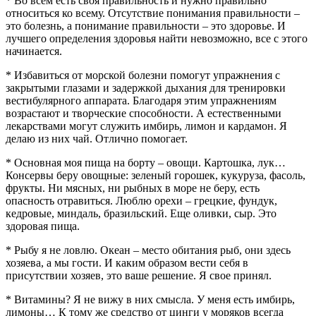
* Во всем есть своя правильность и нужно правильно
относиться ко всему. Отсутствие понимания правильности –
это болезнь, а понимание правильности – это здоровье. И
лучшего определения здоровья найти невозможно, все с этого
начинается.
* Избавиться от морской болезни помогут упражнения с
закрытыми глазами и задержкой дыхания для тренировки
вестибулярного аппарата. Благодаря этим упражнениям
возрастают и творческие способности. А естественными
лекарствами могут служить имбирь, лимон и кардамон. Я
делаю из них чай. Отлично помогает.
* Основная моя пища на борту – овощи. Картошка, лук…
Консервы беру овощные: зеленый горошек, кукуруза, фасоль,
фрукты. Ни мясных, ни рыбных в море не беру, есть
опасность отравиться. Люблю орехи – грецкие, фундук,
кедровые, миндаль, бразильский. Еще оливки, сыр. Это
здоровая пища.
* Рыбу я не ловлю. Океан – место обитания рыб, они здесь
хозяева, а мы гости. И каким образом вести себя в
присутствии хозяев, это ваше решение. Я свое принял.
* Витамины? Я не вижу в них смысла. У меня есть имбирь,
лимоны… К тому же средство от цинги у моряков всегда