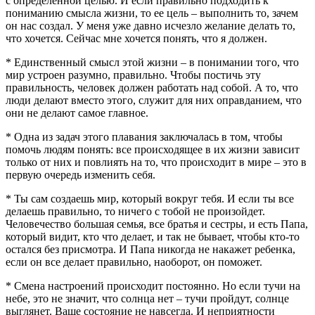
с определенной целью. И если правильно подходить к
пониманию смысла жизни, то ее цель – выполнить то, зачем
он нас создал. У меня уже давно исчезло желание делать то,
что хочется. Сейчас мне хочется понять, что я должен.
* Единственный смысл этой жизни – в понимании того, что
мир устроен разумно, правильно. Чтобы постичь эту
правильность, человек должен работать над собой. А то, что
люди делают вместо этого, служит для них оправданием, что
они не делают самое главное.
* Одна из задач этого плавания заключалась в том, чтобы
помочь людям понять: все происходящее в их жизни зависит
только от них и повлиять на то, что происходит в мире – это в
первую очередь изменить себя.
* Ты сам создаешь мир, который вокруг тебя. И если ты все
делаешь правильно, то ничего с тобой не произойдет.
Человечество большая семья, все братья и сестры, и есть Папа,
который видит, кто что делает, и так не бывает, чтобы кто-то
остался без присмотра. И Папа никогда не накажет ребенка,
если он все делает правильно, наоборот, он поможет.
* Смена настроений происходит постоянно. Но если тучи на
небе, это не значит, что солнца нет – тучи пройдут, солнце
выглянет. Ваше состояние не навсегда. И неприятности