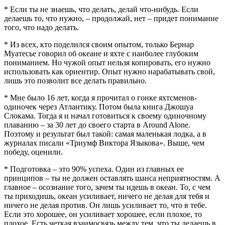
* Если ты не знаешь, что делать, делай что-нибудь. Если
делаешь то, что нужно, – продолжай, нет – придет понимание
того, что надо делать.
* Из всех, кто поделился своим опытом, только Бернар
Муатесье говорил об океане и яхте с наиболее глубоким
пониманием. Но чужой опыт нельзя копировать, его нужно
использовать как ориентир. Опыт нужно нарабатывать свой,
лишь это позволит все делать правильно.
* Мне было 16 лет, когда я прочитал о гонке яхтсменов-
одиночек через Атлантику. Потом была книга Джошуа
Слокама. Тогда я и начал готовиться к своему одиночному
плаванию – за 30 лет до своего старта в Around Alone.
Поэтому и результат был такой: самая маленькая лодка, а в
журналах писали «Триумф Виктора Языкова». Выше, чем
победу, оценили.
* Подготовка – это 90% успеха. Один из главных ее
принципов – ты не должен оставлять шанса неприятностям. А
главное – осознание того, зачем ты идешь в океан. То, с чем
ты приходишь, океан усиливает, ничего не делая для тебя и
ничего не делая против. Он лишь усиливает то, что в тебе.
Если это хорошее, он усиливает хорошее, если плохое, то
плохое. Есть четкая взаимосвязь между тем, что ты делаешь в