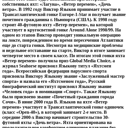
собственных яхт: «Лагуна», «Ветер перемен», «Дочь
ветра». В 1992 году Виктор Языков принимает участие в
Трансатлантической гонке Europe-1-Star и получает звание
почетного гражданина г. Ньюпорта (США). К 1998 году
строит 40-футовую яхту «Ветер перемен», на которой
участвует в кругосветной гонке Around Alone 1998/99. На
одном из этапов Виктор проводит уникальную операцию
на локте, поврежденном во время пересечения Атлантики
еще до старта гонки. Несмотря на медицинские проблемы
и недельное отставание на старте, Виктор в итоге занимает
четвертое место в своем классе. По итогам этой гонки яхта
«Ветер перемен» получила приз Global Media Choice, а
журнал Seahorse присвоил Языкову титул «Яхтсмен
года». Всероссийская федерация парусного спорта
присвоила Виктору Языкову звание «Заслуженный мастер
спорта» и назвала его «Яхтсменом года», Русский
биографический институт присвоил Языкову звание
«Человек года» в номинации «Спорт». Также Языкову
было присвоено звание «Почетный гражданин города
Сочи». В июне 2000 года В. Языков на яхте «Ветер
перемен» участвует в Трансатлантической гонке одиночек
(класс «Open-40»), в которой занимает 2-е место. В
середине 2000-х Виктор начинает строительство 30-
футовой яхты «Дочь ветра». Яхта ориентирована на
продолжительное комфортное одиночное плавание без