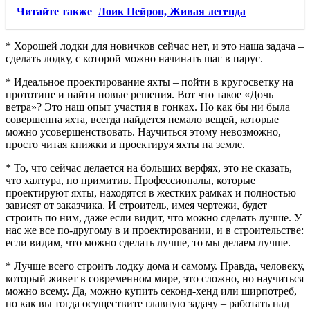
Читайте также
Лоик Пейрон, Живая легенда
* Хорошей лодки для новичков сейчас нет, и это наша задача –
сделать лодку, с которой можно начинать шаг в парус.
* Идеальное проектирование яхты – пойти в кругосветку на
прототипе и найти новые решения. Вот что такое «Дочь
ветра»? Это наш опыт участия в гонках. Но как бы ни была
совершенна яхта, всегда найдется немало вещей, которые
можно усовершенствовать. Научиться этому невозможно,
просто читая книжки и проектируя яхты на земле.
* То, что сейчас делается на больших верфях, это не сказать,
что халтура, но примитив. Профессионалы, которые
проектируют яхты, находятся в жестких рамках и полностью
зависят от заказчика. И строитель, имея чертежи, будет
строить по ним, даже если видит, что можно сделать лучше. У
нас же все по-другому в и проектировании, и в строительстве:
если видим, что можно сделать лучше, то мы делаем лучше.
* Лучше всего строить лодку дома и самому. Правда, человеку,
который живет в современном мире, это сложно, но научиться
можно всему. Да, можно купить секонд-хенд или ширпотреб,
но как вы тогда осуществите главную задачу – работать над