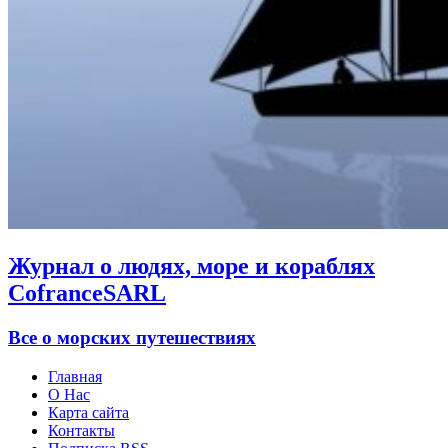
Журнал о людях, море и кораблях
CofranceSARL
Все о морских путешествиях
Главная
О Нас
Карта сайта
Контакты