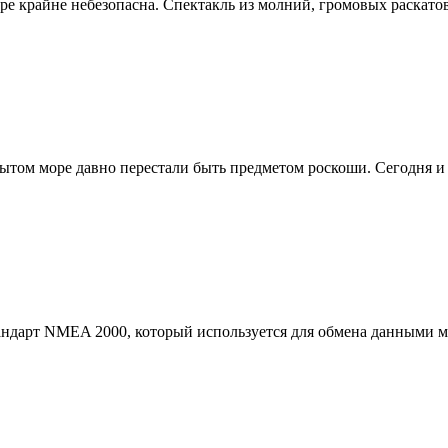
 море крайне небезопасна. Спектакль из молний, громовых раска
ытом море давно перестали быть предметом роскоши. Сегодня и
тандарт NMEA 2000, который используется для обмена данными